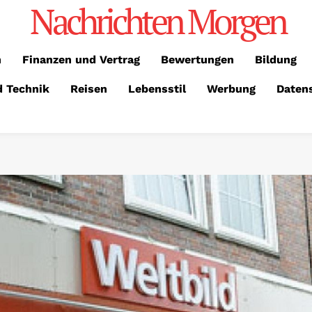
Nachrichten Morgen
n
Finanzen und Vertrag
Bewertungen
Bildung
d Technik
Reisen
Lebensstil
Werbung
Daten