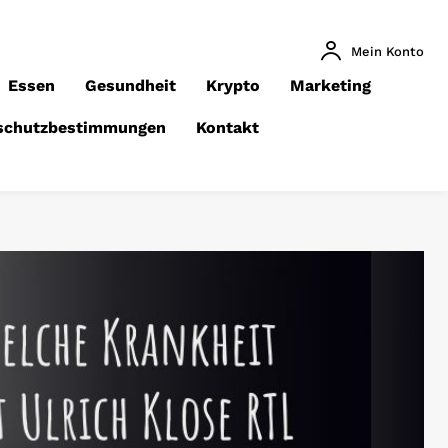
Mein Konto
Essen
Gesundheit
Krypto
Marketing
schutzbestimmungen
Kontakt