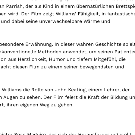
n Parrish, der als Kind in einem übernatürlichen Brettspi
n wird. Der Film zeigt Williams’ Fähigkeit, in fantastisch
 und dabei seine unverwechselbare Wärme und
 besondere Erwähnung. In dieser wahren Geschichte spiel
unkonventionelle Methoden anwendet, um seinen Patiente
on aus Herzlichkeit, Humor und tiefem Mitgefühl, die
 macht diesen Film zu einem seiner bewegendsten und
illiams die Rolle von John Keating, einem Lehrer, der
en Augen zu sehen. Der Film feiert die Kraft der Bildung u
rt, ihren eigenen Weg zu gehen.
hiater Sean Maguire, der sich der Herausforderung stellt,