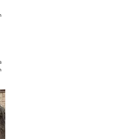
n
s
n