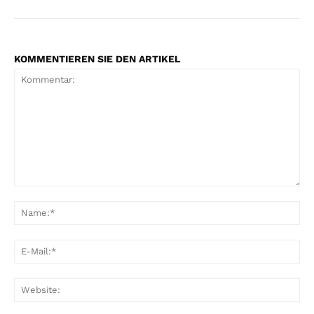
KOMMENTIEREN SIE DEN ARTIKEL
Kommentar:
Na
E-
Mai
Web