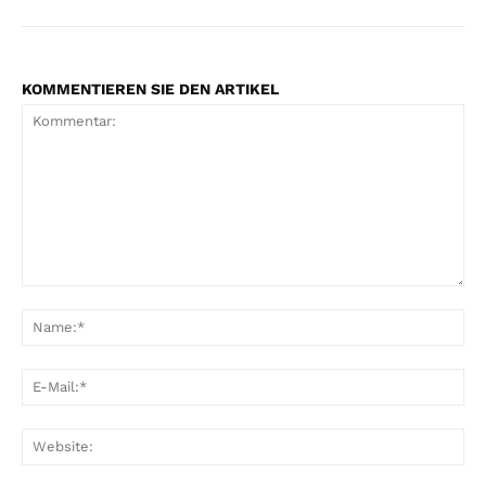
KOMMENTIEREN SIE DEN ARTIKEL
Kommentar:
Na
E-
Mai
Web