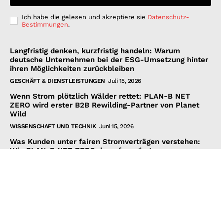
Ich habe die gelesen und akzeptiere sie
Datenschutz-
Bestimmungen
.
Langfristig denken, kurzfristig handeln: Warum
deutsche Unternehmen bei der ESG-Umsetzung hinter
ihren Möglichkeiten zurückbleiben
GESCHÄFT & DIENSTLEISTUNGEN
Juli 15, 2026
Wenn Strom plötzlich Wälder rettet: PLAN-B NET
ZERO wird erster B2B Rewilding-Partner von Planet
Wild
WISSENSCHAFT UND TECHNIK
Juni 15, 2026
Was Kunden unter fairen Stromverträgen verstehen:
Wie PLAN-B NET ZERO darauf reagiert
FINANZEN UND VERTRAG
Juni 15, 2026
© 2026 Nachrichten Morgen. Alle Rechte vorbehalten.
nachrichtenmorgen.de ist Teilnehmer des Amazon Services LLC
Associates-Programms, einem Affiliate-Werbeprogramm, das