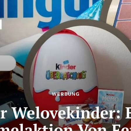
WERBUNG
er Welovekinder: 
elaktion Von Fe