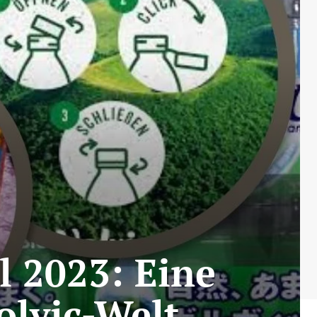
l 2023: Eine
olvic-Welt