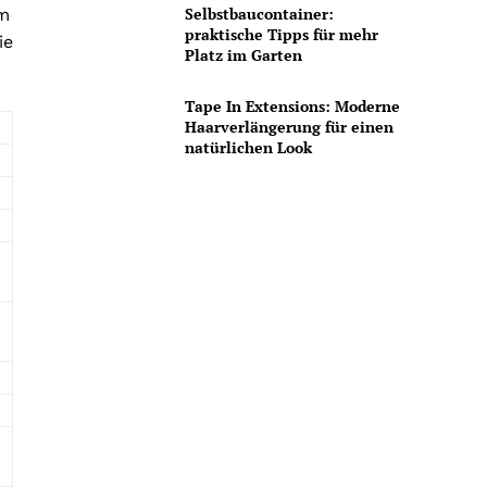
Selbstbaucontainer:
um
praktische Tipps für mehr
ie
Platz im Garten
Tape In Extensions: Moderne
Haarverlängerung für einen
natürlichen Look