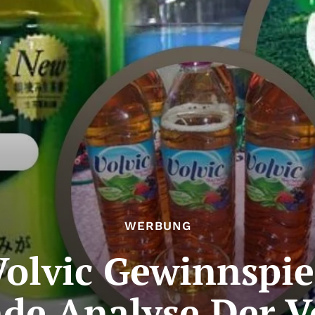
WERBUNG
Volvic Gewinnspie
de Analyse Der V