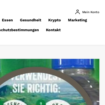
Mein Konto
Essen
Gesundheit
Krypto
Marketing
schutzbestimmungen
Kontakt