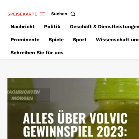
SPEISEKARTE
Suchen
Nachricht
Politik
Geschäft & Dienstleistunge
Prominente
Spiele
Sport
Wissenschaft un
Schreiben Sie für uns