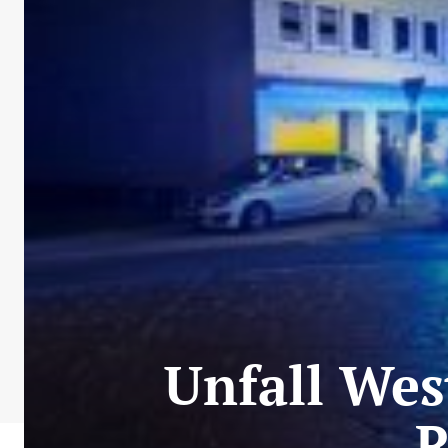
Unfall West
R