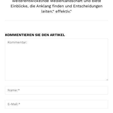
weiterentwickelnde Medienlandschaft und biete
Einblicke, die Anklang finden und Entscheidungen
leiten.“ effektiv."
KOMMENTIEREN SIE DEN ARTIKEL
Kommentar:
Na
E-
Mai