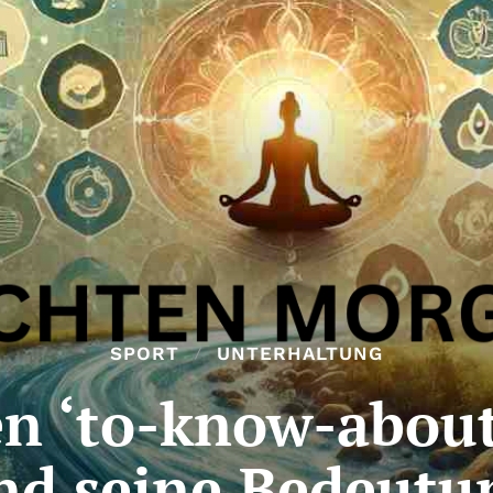
SPORT
UNTERHALTUNG
 ‘to-know-about
nd seine Bedeutu