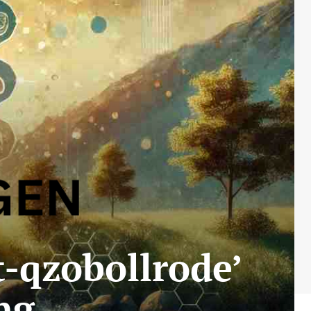
-qzobollrode’
ng