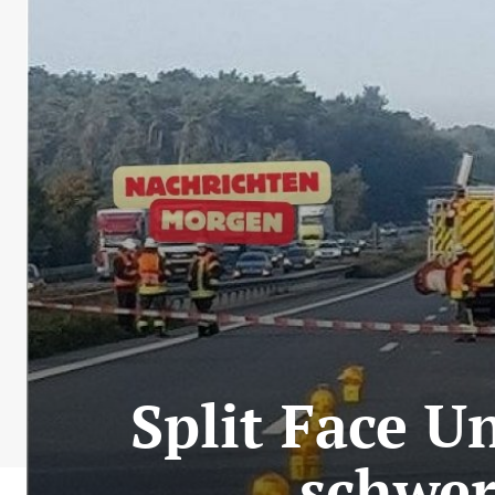
Split Face U
schwer