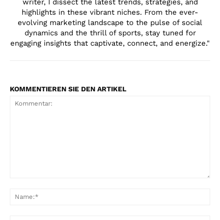
writer, I dissect the latest trends, strategies, and
highlights in these vibrant niches. From the ever-
evolving marketing landscape to the pulse of social
dynamics and the thrill of sports, stay tuned for
engaging insights that captivate, connect, and energize."
KOMMENTIEREN SIE DEN ARTIKEL
Kommentar:
Na