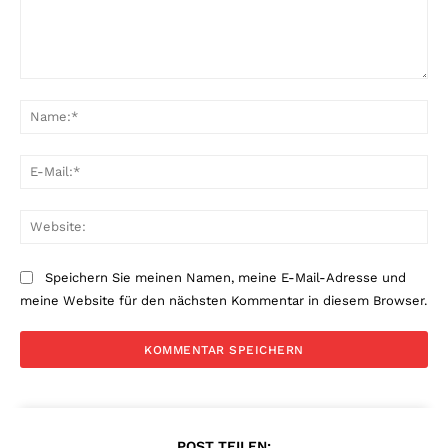
Kommentar:
Na
E-
Mai
Web
Speichern Sie meinen Namen, meine E-Mail-Adresse und
meine Website für den nächsten Kommentar in diesem Browser.
POST TEILEN: