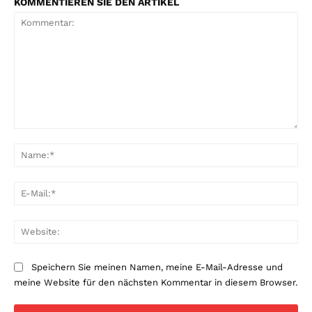
KOMMENTIEREN SIE DEN ARTIKEL
Kommentar:
Na
E-
Mai
Web
Speichern Sie meinen Namen, meine E-Mail-Adresse und
meine Website für den nächsten Kommentar in diesem Browser.