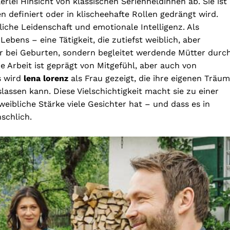
lerlei Hinsicht von klassischen Serienheldinnen ab. Sie ist
n definiert oder in klischeehafte Rollen gedrängt wird.
liche Leidenschaft und emotionale Intelligenz. Als
ebens – eine Tätigkeit, die zutiefst weiblich, aber
 nur bei Geburten, sondern begleitet werdende Mütter durc
re Arbeit ist geprägt von Mitgefühl, aber auch von
s wird
lena lorenz
als Frau gezeigt, die ihre eigenen Träu
oslassen kann. Diese Vielschichtigkeit macht sie zu einer
weibliche Stärke viele Gesichter hat – und dass es in
schlich.