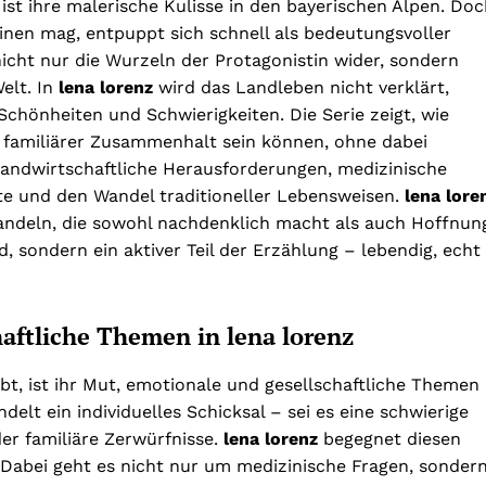
ist ihre malerische Kulisse in den bayerischen Alpen. Do
nen mag, entpuppt sich schnell als bedeutungsvoller
icht nur die Wurzeln der Protagonistin wider, sondern
elt. In
lena lorenz
wird das Landleben nicht verklärt,
 Schönheiten und Schwierigkeiten. Die Serie zeigt, wie
 familiärer Zusammenhalt sein können, ohne dabei
andwirtschaftliche Herausforderungen, medizinische
te und den Wandel traditioneller Lebensweisen.
lena lore
handeln, die sowohl nachdenklich macht als auch Hoffnun
nd, sondern ein aktiver Teil der Erzählung – lebendig, echt
aftliche Themen in lena lorenz
bt, ist ihr Mut, emotionale und gesellschaftliche Themen
elt ein individuelles Schicksal – sei es eine schwierige
er familiäre Zerwürfnisse.
lena lorenz
begegnet diesen
 Dabei geht es nicht nur um medizinische Fragen, sonder