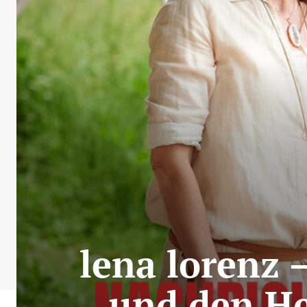
lena lorenz 
und den He