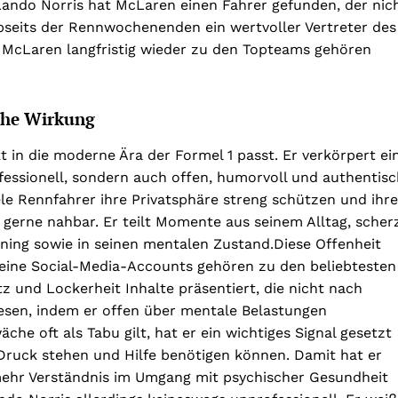
Lando Norris hat McLaren einen Fahrer gefunden, der nic
bseits der Rennwochenenden ein wertvoller Vertreter des
ss McLaren langfristig wieder zu den Topteams gehören
iche Wirkung
kt in die moderne Ära der Formel 1 passt. Er verkörpert ei
fessionell, sondern auch offen, humorvoll und authentisc
ele Rennfahrer ihre Privatsphäre streng schützen und ihre
 gerne nahbar. Er teilt Momente aus seinem Alltag, scher
aining sowie in seinen mentalen Zustand.Diese Offenheit
 Seine Social-Media-Accounts gehören zu den beliebtesten
z und Lockerheit Inhalte präsentiert, die nicht nach
iesen, indem er offen über mentale Belastungen
che oft als Tabu gilt, hat er ein wichtiges Signal gesetzt
 Druck stehen und Hilfe benötigen können. Damit hat er
ehr Verständnis im Umgang mit psychischer Gesundheit