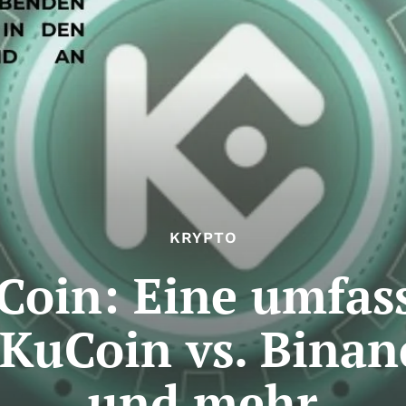
KRYPTO
uCoin: Eine umfas
 KuCoin vs. Binan
und mehr