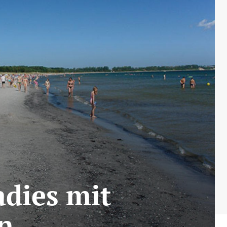
adies mit
n