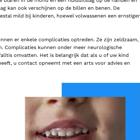
de blaren in de mond en een huiduitslag op de handen en
lag kan ook verschijnen op de billen en benen. De
tal mild bij kinderen, hoewel volwassenen een ernstiger
unnen er enkele complicaties optreden. Ze zijn zeldzaam,
nen. Complicaties kunnen onder meer neurologische
litis omvatten. Het is belangrijk dat als u of uw kind
eft, u contact opneemt met een arts voor advies en