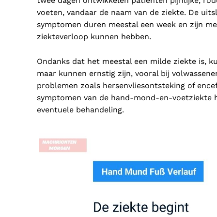
twee dagen ontwikkelen patiënten pijnlijke, ro
voeten, vandaar de naam van de ziekte. De uits
symptomen duren meestal een week en zijn mees
ziekteverloop kunnen hebben.
Ondanks dat het meestal een milde ziekte is, k
maar kunnen ernstig zijn, vooral bij volwasse
problemen zoals hersenvliesontsteking of encefa
symptomen van de hand-mond-en-voetziekte he
eventuele behandeling.