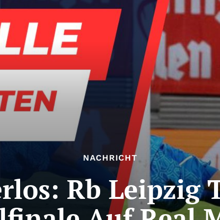
NACHRICHT
os: Rb Leipzig T
lfinale Auf Real 