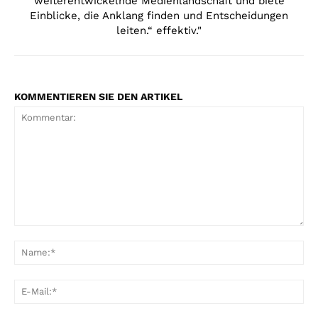
weiterentwickelnde Medienlandschaft und biete
Einblicke, die Anklang finden und Entscheidungen
leiten.“ effektiv."
KOMMENTIEREN SIE DEN ARTIKEL
Kommentar:
Na
E-
Mai