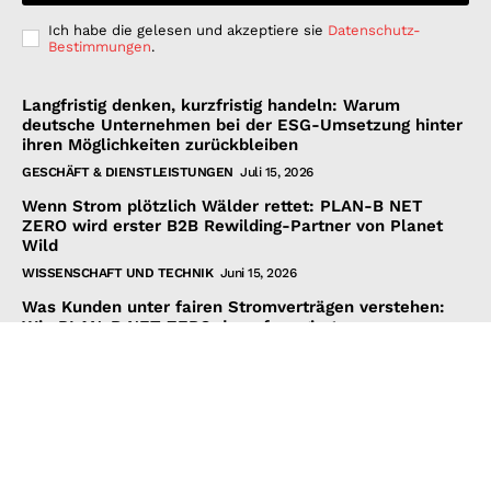
Ich habe die gelesen und akzeptiere sie
Datenschutz-
Bestimmungen
.
Langfristig denken, kurzfristig handeln: Warum
deutsche Unternehmen bei der ESG-Umsetzung hinter
ihren Möglichkeiten zurückbleiben
GESCHÄFT & DIENSTLEISTUNGEN
Juli 15, 2026
Wenn Strom plötzlich Wälder rettet: PLAN-B NET
ZERO wird erster B2B Rewilding-Partner von Planet
Wild
WISSENSCHAFT UND TECHNIK
Juni 15, 2026
Was Kunden unter fairen Stromverträgen verstehen:
Wie PLAN-B NET ZERO darauf reagiert
FINANZEN UND VERTRAG
Juni 15, 2026
© 2026 Nachrichten Morgen. Alle Rechte vorbehalten.
nachrichtenmorgen.de ist Teilnehmer des Amazon Services LLC
Associates-Programms, einem Affiliate-Werbeprogramm, das
Websites die Möglichkeit bietet, durch Werbung und Verlinkung zu