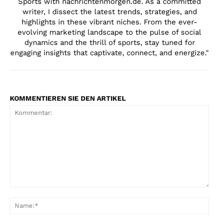
Sports with nachrichtenmorgen.de. As a committed
writer, I dissect the latest trends, strategies, and
highlights in these vibrant niches. From the ever-
evolving marketing landscape to the pulse of social
dynamics and the thrill of sports, stay tuned for
engaging insights that captivate, connect, and energize."
KOMMENTIEREN SIE DEN ARTIKEL
Kommentar:
Na