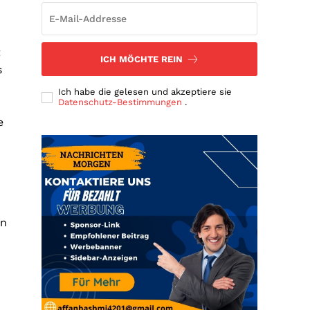
t
ICH MÖCHTE REIN
s
Ich habe die gelesen und akzeptiere sie
Datenschutz-Bestimmungen
.
e
u
en