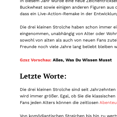
In diesem Jahr wurde eine neue Zeichentrickseri
Buckwheat sowie einigen anderen Figuren aus de
dass ein Live-Action-Remake in der Entwicklung
Die drei kleinen Strolche haben schon immer e
eingenommen, unabhängig von Alter oder Wohnort
sowohl von alten als auch von neuen Fans zutei
Freunde noch viele Jahre lang beliebt bleiben 
Gzsz Vorschau:
Alles, Was Du Wissen Musst
Letzte Worte:
Die drei kleinen Strolche sind seit Jahrzehnten
wird immer größer. Egal, ob Sie die klassische
Fans jeden Alters können die zeitlosen
Abenteue
Von komödiantischen Streichen bis hin zu wertv