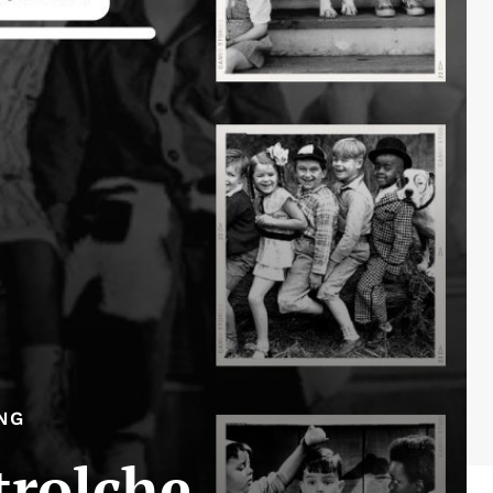
NG
trolche