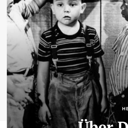
H
Über D