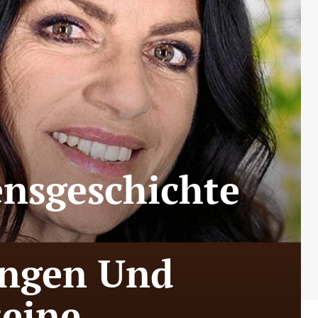
ensgeschichte
ungen Und
teine