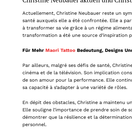
Actuellement, Christine Neubauer reste un symb
santé auxquels elle a été confrontée. Elle a pa
à transformer sa vie grâce à un régime aliment
transformation a été une source d’inspiration
Für Mehr
Maori Tattoo
Bedeutung, Designs Und
Par ailleurs, malgré ses défis de santé, Christin
cinéma et de la télévision. Son implication co
de son amour pour la performance. Elle continue
sa capacité à s’adapter à une variété de rôles.
En dépit des obstacles, Christine a maintenu une
Elle souligne l’importance de prendre soin de s
démontrer que la résilience et la détermination
personnel.