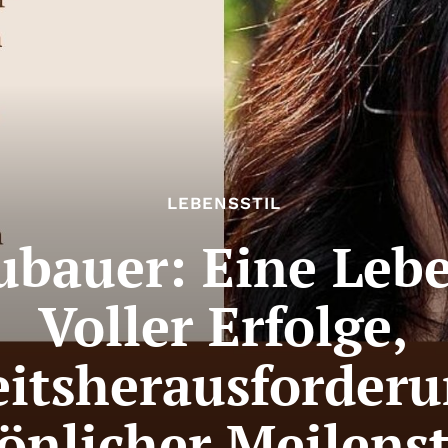
LEBENSSTIL
ubauer: Eine Leb
Voller Erfolge,
itsherausforder
önlicher Meilens