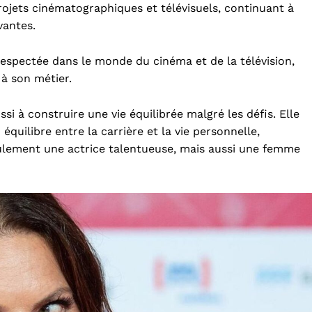
 projets cinématographiques et télévisuels, continuant à
vantes.
respectée dans le monde du cinéma et de la télévision,
à son métier.
si à construire une vie équilibrée malgré les défis. Elle
équilibre entre la carrière et la vie personnelle,
eulement une actrice talentueuse, mais aussi une femme