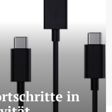
rtschritte in
vität