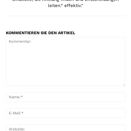
leiten.“ effektiv."
KOMMENTIEREN SIE DEN ARTIKEL
Kommentar:
Na
E-
Mai
Web