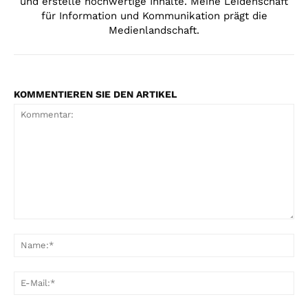
und erstelle hochwertige Inhalte. Meine Leidenschaft
für Information und Kommunikation prägt die
Medienlandschaft.
KOMMENTIEREN SIE DEN ARTIKEL
Kommentar:
Na
E-
Mai