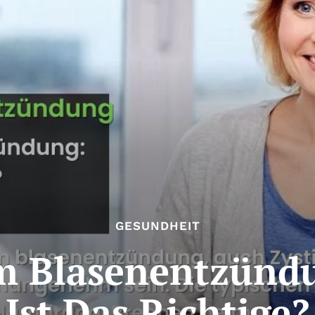
GESUNDHEIT
m Blasenentzünd
Ist Das Richtige?