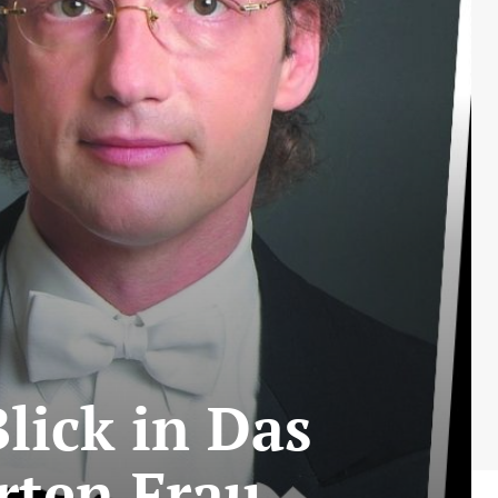
lick in Das
rten Frau