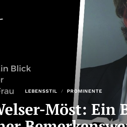
LEBENSSTIL
PROMINENTE
elser-Möst: Ein B
ner Bemerkenswe