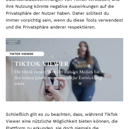
ihre Nutzung könnte negative Auswirkungen auf die
Privatsphäre der Nutzer haben. Daher solltest du
immer vorsichtig sein, wenn du diese Tools verwendest
und die Privatsphäre anderer respektieren.
Schließlich gilt es zu beachten, dass, während TikTok
Viewer eine nützliche Möglichkeit bieten können, die
Plattform zu erkunden, sie doch niemals die