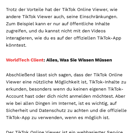
Trotz der Vorteile hat der TikTok Online Viewer, wie
andere TikTok Viewer auch, seine Einschränkungen.
Zum Beispiel kann er nur auf öffentliche Inhalte
zugreifen, und du kannst nicht mit den Videos
interagieren, wie du es auf der offiziellen TikTok-App
könntest.
WorldTech Client
: Alles, Was Sie Wissen Müssen
Abschließend lässt sich sagen, dass der TikTok Online
Viewer eine nützliche Möglichkeit ist, TikTok-Inhalte zu
erkunden, besonders wenn du keinen eigenen TikTok-
Account hast oder dich nicht anmelden möchtest. Aber
wie bei allen Dingen im Internet, ist es wichtig, auf
Sicherheit und Datenschutz zu achten und die offizielle
TikTok-App zu verwenden, wenn es möglich ist.
Der TikTok Online Viewer ist ein webbasierter Service,