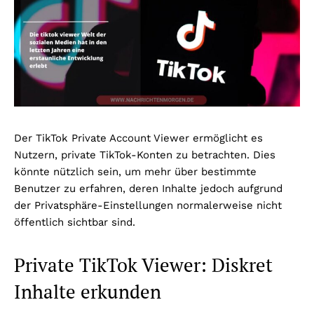
Der TikTok Private Account Viewer ermöglicht es
Nutzern, private TikTok-Konten zu betrachten. Dies
könnte nützlich sein, um mehr über bestimmte
Benutzer zu erfahren, deren Inhalte jedoch aufgrund
der Privatsphäre-Einstellungen normalerweise nicht
öffentlich sichtbar sind.
Private TikTok Viewer: Diskret
Inhalte erkunden