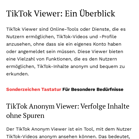
TikTok Viewer: Ein Überblick
TikTok Viewer sind Online-Tools oder Dienste, die es
Nutzern ermöglichen, TikTok-Videos und -Profile
anzusehen, ohne dass sie ein eigenes Konto haben
oder angemeldet sein müssen. Diese Viewer bieten
eine Vielzahl von Funktionen, die es den Nutzern
ermöglichen, TikTok-Inhalte anonym und bequem zu
erkunden.
Sonderzeichen Tastatur
Für Besondere Bedürfnisse
TikTok Anonym Viewer: Verfolge Inhalte
ohne Spuren
Der TikTok Anonym Viewer ist ein Tool, mit dem Nutzer
TikTok-Videos anonym ansehen können. Das bedeutet,