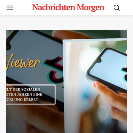
Nachrichten Morgen