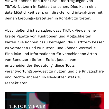
Viewer können Benutzer Live-Übertragungen von
TikTok-Nutzern in Echtzeit ansehen. Dies kann eine
gute Möglichkeit sein, um direkter und interaktiver mit
deinen Lieblings-Erstellern in Kontakt zu treten.
Abschließend ist zu sagen, dass TikTok Viewer eine
breite Palette von Funktionen und Möglichkeiten
bieten. Sie können dazu beitragen, die Plattform besser
zu verstehen und zu nutzen, und können wertvolle
Einblicke und Informationen für verschiedene Arten
von Benutzern liefern. Es ist jedoch von
entscheidender Bedeutung, diese Tools
verantwortungsbewusst zu nutzen und die Privatsphäre
und Rechte anderer TikTok-Nutzer stets zu
respektieren.