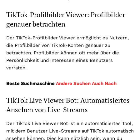
TikTok-Profilbilder Viewer: Profilbilder
genauer betrachten
Der TikTok-Profilbilder Viewer ermöglicht es Nutzern,
die Profilbilder von TikTok-Konten genauer zu
betrachten. Profilbilder können oft mehr über die
Persönlichkeit und Interessen eines Benutzers
verraten.
Beste Suchmaschine
Andere Suchen Auch Nach
TikTok Live Viewer Bot: Automatisiertes
Ansehen von Live-Streams
Der TikTok Live Viewer Bot ist ein automatisiertes Tool,
mit dem Benutzer Live-Streams auf TikTok automatisch
ansehen können. Dies kann nützlich sein, wenn du