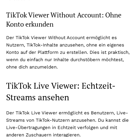
TikTok Viewer Without Account: Ohne
Konto erkunden
Der TikTok Viewer Without Account ermöglicht es
Nutzern, TikTok-Inhalte anzusehen, ohne ein eigenes
Konto auf der Plattform zu erstellen. Dies ist praktisch,
wenn du einfach nur Inhalte durchstöbern möchtest,
ohne dich anzumelden.
TikTok Live Viewer: Echtzeit-
Streams ansehen
Der TikTok Live Viewer ermöglicht es Benutzern, Live-
Streams von TikTok-Nutzern anzusehen. Du kannst die
Live-Übertragungen in Echtzeit verfolgen und mit
anderen Zuschauern interagieren.