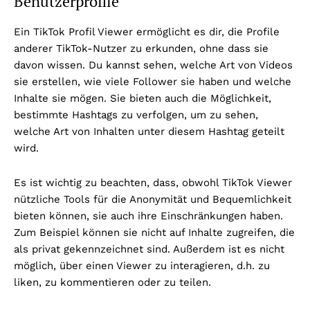
Benutzerprofile
Ein TikTok Profil Viewer ermöglicht es dir, die Profile
anderer TikTok-Nutzer zu erkunden, ohne dass sie
davon wissen. Du kannst sehen, welche Art von Videos
sie erstellen, wie viele Follower sie haben und welche
Inhalte sie mögen. Sie bieten auch die Möglichkeit,
bestimmte Hashtags zu verfolgen, um zu sehen,
welche Art von Inhalten unter diesem Hashtag geteilt
wird.
Es ist wichtig zu beachten, dass, obwohl TikTok Viewer
nützliche Tools für die Anonymität und Bequemlichkeit
bieten können, sie auch ihre Einschränkungen haben.
Zum Beispiel können sie nicht auf Inhalte zugreifen, die
als privat gekennzeichnet sind. Außerdem ist es nicht
möglich, über einen Viewer zu interagieren, d.h. zu
liken, zu kommentieren oder zu teilen.