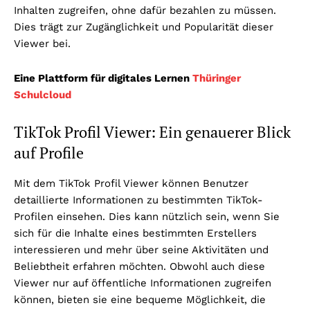
Inhalten zugreifen, ohne dafür bezahlen zu müssen.
Dies trägt zur Zugänglichkeit und Popularität dieser
Viewer bei.
Eine Plattform für digitales Lernen
Thüringer
Schulcloud
TikTok Profil Viewer: Ein genauerer Blick
auf Profile
Mit dem TikTok Profil Viewer können Benutzer
detaillierte Informationen zu bestimmten TikTok-
Profilen einsehen. Dies kann nützlich sein, wenn Sie
sich für die Inhalte eines bestimmten Erstellers
interessieren und mehr über seine Aktivitäten und
Beliebtheit erfahren möchten. Obwohl auch diese
Viewer nur auf öffentliche Informationen zugreifen
können, bieten sie eine bequeme Möglichkeit, die