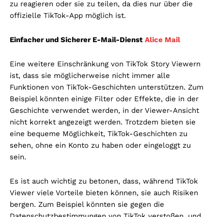
zu reagieren oder sie zu teilen, da dies nur über die
offizielle TikTok-App möglich ist.
Einfacher und Sicherer E-Mail-Dienst
Alice Mail
Eine weitere Einschränkung von TikTok Story Viewern
ist, dass sie möglicherweise nicht immer alle
Funktionen von TikTok-Geschichten unterstützen. Zum
Beispiel könnten einige Filter oder Effekte, die in der
Geschichte verwendet werden, in der Viewer-Ansicht
nicht korrekt angezeigt werden. Trotzdem bieten sie
eine bequeme Möglichkeit, TikTok-Geschichten zu
sehen, ohne ein Konto zu haben oder eingeloggt zu
sein.
Es ist auch wichtig zu betonen, dass, während TikTok
Viewer viele Vorteile bieten können, sie auch Risiken
bergen. Zum Beispiel könnten sie gegen die
Datenschutzbestimmungen von TikTok verstoßen, und