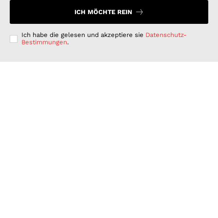
ICH MÖCHTE REIN
Ich habe die gelesen und akzeptiere sie
Datenschutz-
Bestimmungen
.
Langfristig denken, kurzfristig handeln: Warum
deutsche Unternehmen bei der ESG-Umsetzung hinter
ihren Möglichkeiten zurückbleiben
GESCHÄFT & DIENSTLEISTUNGEN
Juli 15, 2026
Wenn Strom plötzlich Wälder rettet: PLAN-B NET
ZERO wird erster B2B Rewilding-Partner von Planet
Wild
WISSENSCHAFT UND TECHNIK
Juni 15, 2026
Was Kunden unter fairen Stromverträgen verstehen:
Wie PLAN-B NET ZERO darauf reagiert
FINANZEN UND VERTRAG
Juni 15, 2026
© 2026 Nachrichten Morgen. Alle Rechte vorbehalten.