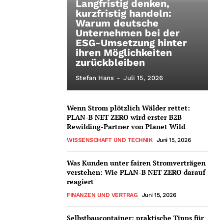
Langfristig denken,
kurzfristig handeln:
Warum deutsche
Unternehmen bei der
ESG-Umsetzung hinter
ihren Möglichkeiten
zurückbleiben
Stefan Hans
-
Juli 15, 2026
Wenn Strom plötzlich Wälder rettet:
PLAN-B NET ZERO wird erster B2B
Rewilding-Partner von Planet Wild
WISSENSCHAFT UND TECHNIK
Juni 15, 2026
Was Kunden unter fairen Stromverträgen
verstehen: Wie PLAN-B NET ZERO darauf
reagiert
FINANZEN UND VERTRAG
Juni 15, 2026
Selbstbaucontainer: praktische Tipps für