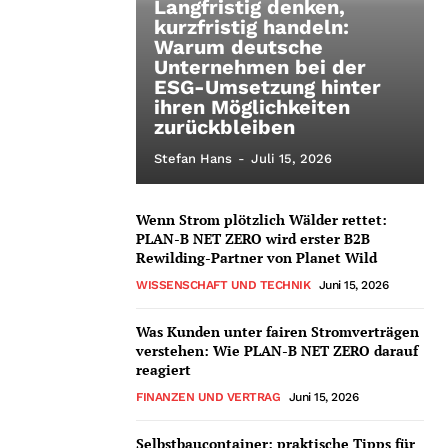
Langfristig denken,
kurzfristig handeln:
Warum deutsche
Unternehmen bei der
ESG-Umsetzung hinter
ihren Möglichkeiten
zurückbleiben
Stefan Hans
-
Juli 15, 2026
Wenn Strom plötzlich Wälder rettet:
PLAN-B NET ZERO wird erster B2B
Rewilding-Partner von Planet Wild
WISSENSCHAFT UND TECHNIK
Juni 15, 2026
Was Kunden unter fairen Stromverträgen
verstehen: Wie PLAN-B NET ZERO darauf
reagiert
FINANZEN UND VERTRAG
Juni 15, 2026
Selbstbaucontainer: praktische Tipps für