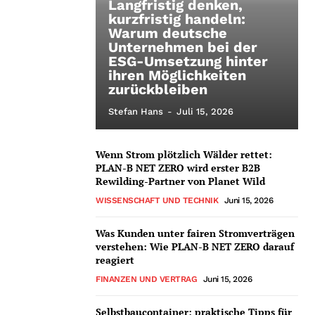
Langfristig denken,
kurzfristig handeln:
Warum deutsche
Unternehmen bei der
ESG-Umsetzung hinter
ihren Möglichkeiten
zurückbleiben
Stefan Hans
-
Juli 15, 2026
Wenn Strom plötzlich Wälder rettet:
PLAN-B NET ZERO wird erster B2B
Rewilding-Partner von Planet Wild
WISSENSCHAFT UND TECHNIK
Juni 15, 2026
Was Kunden unter fairen Stromverträgen
verstehen: Wie PLAN-B NET ZERO darauf
reagiert
FINANZEN UND VERTRAG
Juni 15, 2026
Selbstbaucontainer: praktische Tipps für