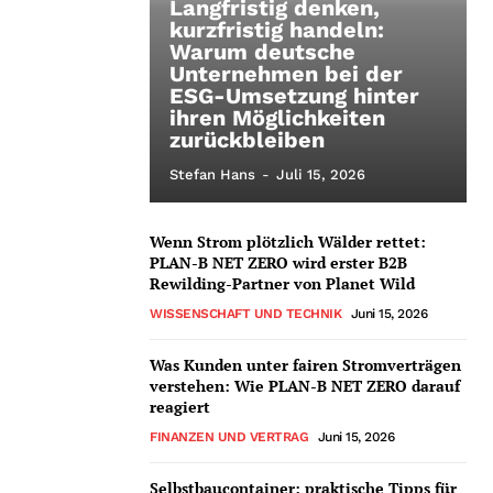
Langfristig denken,
kurzfristig handeln:
Warum deutsche
Unternehmen bei der
ESG-Umsetzung hinter
ihren Möglichkeiten
zurückbleiben
Stefan Hans
-
Juli 15, 2026
Wenn Strom plötzlich Wälder rettet:
PLAN-B NET ZERO wird erster B2B
Rewilding-Partner von Planet Wild
WISSENSCHAFT UND TECHNIK
Juni 15, 2026
Was Kunden unter fairen Stromverträgen
verstehen: Wie PLAN-B NET ZERO darauf
reagiert
FINANZEN UND VERTRAG
Juni 15, 2026
Selbstbaucontainer: praktische Tipps für