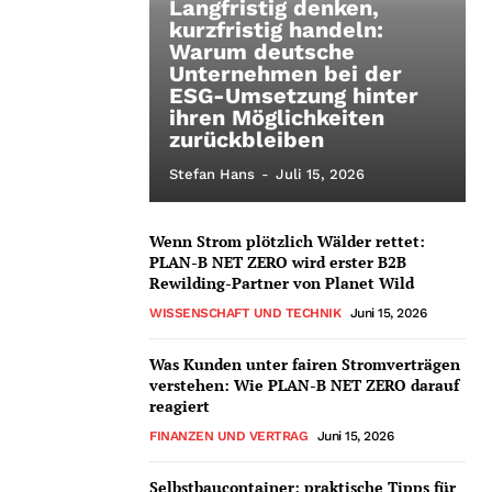
Langfristig denken,
kurzfristig handeln:
Warum deutsche
Unternehmen bei der
ESG-Umsetzung hinter
ihren Möglichkeiten
zurückbleiben
Stefan Hans
-
Juli 15, 2026
Wenn Strom plötzlich Wälder rettet:
PLAN-B NET ZERO wird erster B2B
Rewilding-Partner von Planet Wild
WISSENSCHAFT UND TECHNIK
Juni 15, 2026
Was Kunden unter fairen Stromverträgen
verstehen: Wie PLAN-B NET ZERO darauf
reagiert
FINANZEN UND VERTRAG
Juni 15, 2026
Selbstbaucontainer: praktische Tipps für