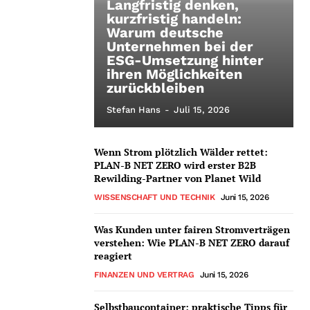
Langfristig denken,
kurzfristig handeln:
Warum deutsche
Unternehmen bei der
ESG-Umsetzung hinter
ihren Möglichkeiten
zurückbleiben
Stefan Hans
-
Juli 15, 2026
Wenn Strom plötzlich Wälder rettet:
PLAN-B NET ZERO wird erster B2B
Rewilding-Partner von Planet Wild
WISSENSCHAFT UND TECHNIK
Juni 15, 2026
Was Kunden unter fairen Stromverträgen
verstehen: Wie PLAN-B NET ZERO darauf
reagiert
FINANZEN UND VERTRAG
Juni 15, 2026
Selbstbaucontainer: praktische Tipps für