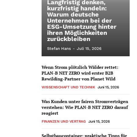
Langfristig denken,
kurzfristig handeln:
Warum deutsche
Unternehmen bei der
ESG-Umsetzung hinter
ihren Möglichkeiten
zurückbleiben
Stefan Hans
-
Juli 15, 2026
Wenn Strom plötzlich Wälder rettet:
PLAN-B NET ZERO wird erster B2B
Rewilding-Partner von Planet Wild
WISSENSCHAFT UND TECHNIK
Juni 15, 2026
Was Kunden unter fairen Stromverträgen
verstehen: Wie PLAN-B NET ZERO darauf
reagiert
FINANZEN UND VERTRAG
Juni 15, 2026
Selbstbaucontainer: praktische Tipps für