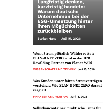
Langfristig denken,
kurzfristig handeln:
Warum deutsche
Unternehmen bei der
ESG-Umsetzung hinter
ihren Möglichkeiten
zurückbleiben
Stefan Hans
-
Juli 15, 2026
Wenn Strom plötzlich Wälder rettet:
PLAN-B NET ZERO wird erster B2B
Rewilding-Partner von Planet Wild
WISSENSCHAFT UND TECHNIK
Juni 15, 2026
Was Kunden unter fairen Stromverträgen
verstehen: Wie PLAN-B NET ZERO darauf
reagiert
FINANZEN UND VERTRAG
Juni 15, 2026
Selbstbaucontainer: praktische Tipps für