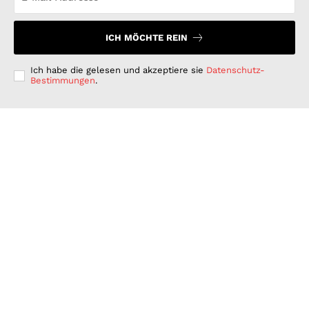
ICH MÖCHTE REIN
Ich habe die gelesen und akzeptiere sie
Datenschutz-
Bestimmungen
.
Langfristig denken, kurzfristig handeln: Warum
deutsche Unternehmen bei der ESG-Umsetzung hinter
ihren Möglichkeiten zurückbleiben
GESCHÄFT & DIENSTLEISTUNGEN
Juli 15, 2026
Wenn Strom plötzlich Wälder rettet: PLAN-B NET
ZERO wird erster B2B Rewilding-Partner von Planet
Wild
WISSENSCHAFT UND TECHNIK
Juni 15, 2026
Was Kunden unter fairen Stromverträgen verstehen:
Wie PLAN-B NET ZERO darauf reagiert
FINANZEN UND VERTRAG
Juni 15, 2026