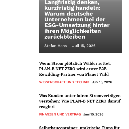
Langfristig denken,
kurzfristig handeln:
Warum deutsche
Unternehmen bei der
ESG-Umsetzung hinter
ihren Möglichkeiten
zurückbleiben
Stefan Hans
-
Juli 15, 2026
Wenn Strom plötzlich Wälder rettet:
PLAN-B NET ZERO wird erster B2B
Rewilding-Partner von Planet Wild
WISSENSCHAFT UND TECHNIK
Juni 15, 2026
Was Kunden unter fairen Stromverträgen
verstehen: Wie PLAN-B NET ZERO darauf
reagiert
FINANZEN UND VERTRAG
Juni 15, 2026
Selbstbaucontainer: praktische Tipps für