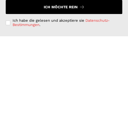
ICH MÖCHTE REIN
Ich habe die gelesen und akzeptiere sie
Datenschutz-
Bestimmungen
.
Langfristig denken, kurzfristig handeln: Warum
deutsche Unternehmen bei der ESG-Umsetzung hinter
ihren Möglichkeiten zurückbleiben
GESCHÄFT & DIENSTLEISTUNGEN
Juli 15, 2026
Wenn Strom plötzlich Wälder rettet: PLAN-B NET
ZERO wird erster B2B Rewilding-Partner von Planet
Wild
WISSENSCHAFT UND TECHNIK
Juni 15, 2026
Was Kunden unter fairen Stromverträgen verstehen:
Wie PLAN-B NET ZERO darauf reagiert
FINANZEN UND VERTRAG
Juni 15, 2026
© 2026 Nachrichten Morgen. Alle Rechte vorbehalten.