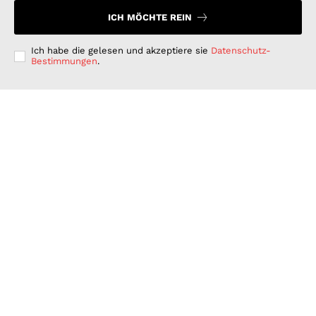
ICH MÖCHTE REIN
Ich habe die gelesen und akzeptiere sie
Datenschutz-
Bestimmungen
.
Langfristig denken, kurzfristig handeln: Warum
deutsche Unternehmen bei der ESG-Umsetzung hinter
ihren Möglichkeiten zurückbleiben
GESCHÄFT & DIENSTLEISTUNGEN
Juli 15, 2026
Wenn Strom plötzlich Wälder rettet: PLAN-B NET
ZERO wird erster B2B Rewilding-Partner von Planet
Wild
WISSENSCHAFT UND TECHNIK
Juni 15, 2026
Was Kunden unter fairen Stromverträgen verstehen:
Wie PLAN-B NET ZERO darauf reagiert
FINANZEN UND VERTRAG
Juni 15, 2026
© 2026 Nachrichten Morgen. Alle Rechte vorbehalten.