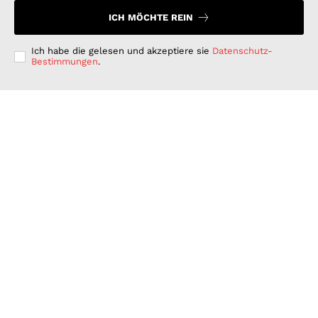
ICH MÖCHTE REIN
Ich habe die gelesen und akzeptiere sie
Datenschutz-
Bestimmungen
.
Langfristig denken, kurzfristig handeln: Warum
deutsche Unternehmen bei der ESG-Umsetzung hinter
ihren Möglichkeiten zurückbleiben
GESCHÄFT & DIENSTLEISTUNGEN
Juli 15, 2026
Wenn Strom plötzlich Wälder rettet: PLAN-B NET
ZERO wird erster B2B Rewilding-Partner von Planet
Wild
WISSENSCHAFT UND TECHNIK
Juni 15, 2026
Was Kunden unter fairen Stromverträgen verstehen:
Wie PLAN-B NET ZERO darauf reagiert
FINANZEN UND VERTRAG
Juni 15, 2026
© 2026 Nachrichten Morgen. Alle Rechte vorbehalten.