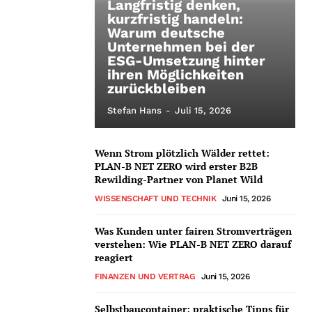
Langfristig denken,
kurzfristig handeln:
Warum deutsche
Unternehmen bei der
ESG-Umsetzung hinter
ihren Möglichkeiten
zurückbleiben
Stefan Hans
-
Juli 15, 2026
Wenn Strom plötzlich Wälder rettet:
PLAN-B NET ZERO wird erster B2B
Rewilding-Partner von Planet Wild
WISSENSCHAFT UND TECHNIK
Juni 15, 2026
Was Kunden unter fairen Stromverträgen
verstehen: Wie PLAN-B NET ZERO darauf
reagiert
FINANZEN UND VERTRAG
Juni 15, 2026
Selbstbaucontainer: praktische Tipps für