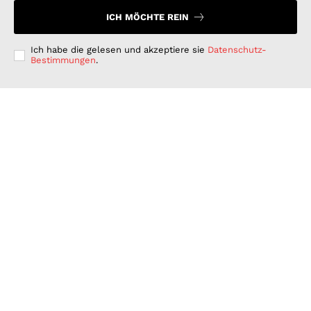
ICH MÖCHTE REIN
Ich habe die gelesen und akzeptiere sie
Datenschutz-
Bestimmungen
.
Langfristig denken, kurzfristig handeln: Warum
deutsche Unternehmen bei der ESG-Umsetzung hinter
ihren Möglichkeiten zurückbleiben
GESCHÄFT & DIENSTLEISTUNGEN
Juli 15, 2026
Wenn Strom plötzlich Wälder rettet: PLAN-B NET
ZERO wird erster B2B Rewilding-Partner von Planet
Wild
WISSENSCHAFT UND TECHNIK
Juni 15, 2026
Was Kunden unter fairen Stromverträgen verstehen:
Wie PLAN-B NET ZERO darauf reagiert
FINANZEN UND VERTRAG
Juni 15, 2026
© 2026 Nachrichten Morgen. Alle Rechte vorbehalten.